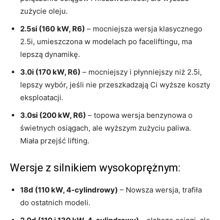
zużycie oleju.
2.5si (160
kW, R6)
– mocniejsza wersja klasycznego
2.5i, umieszczona w modelach po faceliftingu, ma
lepszą dynamikę.
3.0i (170 kW, R6)
– mocniejszy i płynniejszy niż 2.5i,
lepszy wybór, jeśli nie przeszkadzają Ci wyższe koszty
eksploatacji.
3.0si (200 kW, R6)
– topowa wersja benzynowa o
świetnych osiągach, ale wyższym zużyciu paliwa.
Miała przejść lifting.
Wersje z silnikiem wysokoprężnym:
18d (110 kW, 4-cylindrowy)
– Nowsza wersja, trafiła
do ostatnich modeli.