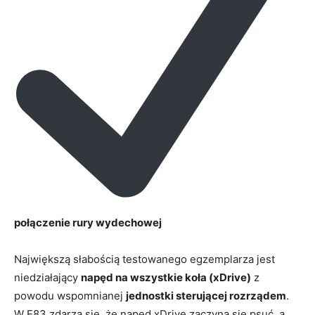
połączenie rury wydechowej
Największą słabością testowanego egzemplarza jest
niedziałający
napęd na wszystkie koła (xDrive)
z
powodu wspomnianej
jednostki sterującej rozrządem
.
W E83 zdarza się, że napęd xDrive zaczyna się psuć, a