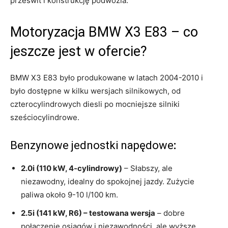
prześwit i konstrukcję podwozia.
Motoryzacja BMW X3 E83 – co
jeszcze jest w ofercie?
BMW X3 E83 było produkowane w latach 2004-2010 i
było dostępne w kilku wersjach silnikowych, od
czterocylindrowych diesli po mocniejsze silniki
sześciocylindrowe.
Benzynowe jednostki napędowe
:
2.0i (110 kW, 4-cylindrowy)
– Słabszy, ale
niezawodny, idealny do spokojnej jazdy. Zużycie
paliwa około 9-10 l/100 km.
2.5i (141 kW, R6) – testowana wersja
– dobre
połączenie osiągów i niezawodności, ale wyższe