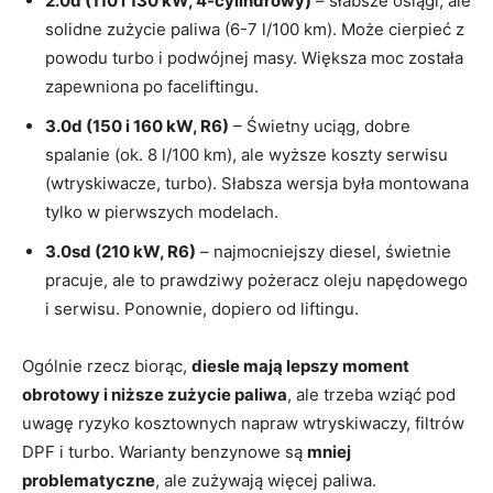
2.0d (110 i 130 kW, 4-cylindrowy)
– słabsze osiągi, ale
solidne zużycie paliwa (6-7 l/100 km). Może cierpieć z
powodu turbo i podwójnej masy. Większa moc została
zapewniona po faceliftingu.
3.0d (150 i 160 kW, R6)
– Świetny uciąg, dobre
spalanie (ok. 8 l/100 km), ale wyższe koszty serwisu
(wtryskiwacze, turbo). Słabsza wersja była montowana
tylko w pierwszych modelach.
3.0sd (210 kW, R6)
– najmocniejszy diesel, świetnie
pracuje, ale to prawdziwy pożeracz oleju napędowego
i serwisu. Ponownie, dopiero od liftingu.
Ogólnie rzecz biorąc,
diesle mają lepszy moment
obrotowy i niższe zużycie paliwa
, ale trzeba wziąć pod
uwagę ryzyko kosztownych napraw wtryskiwaczy, filtrów
DPF i turbo. Warianty benzynowe są
mniej
problematyczne
, ale zużywają więcej paliwa.