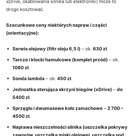
xDrive, okablowania silnika lub elektroniki) może to
drogo kosztować.
Szacunkowe ceny niektórych napraw i części
(orientacyjne):
Serwis olejowy (filtr oleju 6,5 l)
– ok.
630 zł
.
Tarcze i klocki hamulcowe (komplet przód)
– ok.
1080 zł
.
Sonda lambda
– ok.
450 zł
.
Jednostka sterująca skrzyni biegów (xDrive)
–
do
5400 zł
.
Sprzęgło i dwumasowe koło zamachowe
–
2 700 –
4500 zł
.
Naprawa nieszczelności silnika (uszczelka pokrywy
zaworów, uszczelka miski olejowej, uszczelka pod