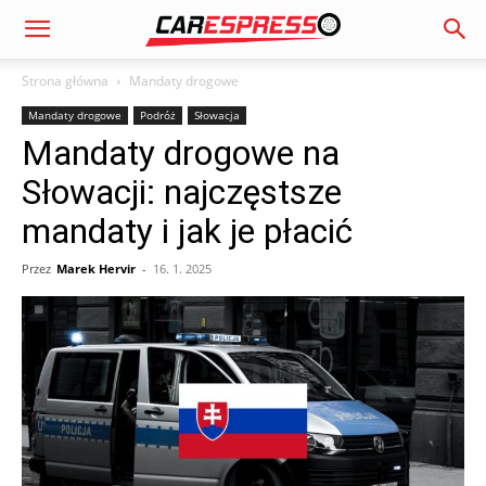
Strona główna
Mandaty drogowe
Mandaty drogowe
Podróż
Słowacja
Mandaty drogowe na
Słowacji: najczęstsze
mandaty i jak je płacić
Przez
Marek Hervir
-
16. 1. 2025