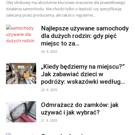
Olej silnikowy ma absolutnie kluczowe znaczenie dla prawidłowego
działania samochodu. Nie chodzi tylko o lepkość czy specyfikację
zalecaną przez producenta, ale także o regularne...
Najlepsze używane samochody
dla dużych rodzin: gdy pięć
miejsc to za...
24. 9. 2025
„Kiedy będziemy na miejscu?”
Jak zabawiać dzieci w
podróży: wskazówki według...
22. 9. 2025
Odmrażacz do zamków: jak
używać i jak wybrać?
21. 9. 2025