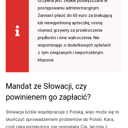
Grzywna jest zwykle podwyższana w
postępowaniu administracyjnym.
Zamiast płacić do 60 euro za brakującą
lub niewypełnioną apteczkę, rosną
również grzywny za przekroczenie
prędkości i inne wykroczenia. Nie
wspominając o dodatkowych opłatach
z tym związanych i niepotrzebnym
kłopocie.
Mandat ze Słowacji, czy
powinienem go zapłacić?
Słowacja ściśle współpracuje z Polską, więc może się to
skończyć sprowadzeniem problemów do Polski. Kara,
czyli ręka egzekutora, nie ominęłaby Cię, łącznie z