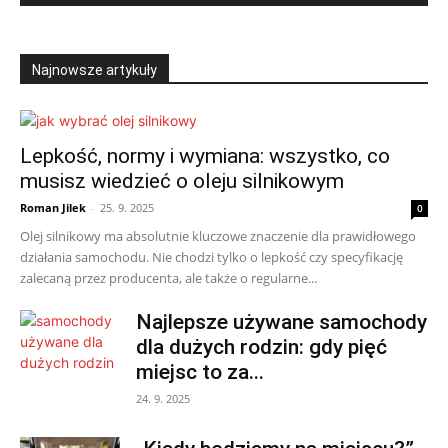
Najnowsze artykuły
Lepkość, normy i wymiana: wszystko, co
musisz wiedzieć o oleju silnikowym
Roman Jilek
-
25. 9. 2025
0
Olej silnikowy ma absolutnie kluczowe znaczenie dla prawidłowego
działania samochodu. Nie chodzi tylko o lepkość czy specyfikację
zalecaną przez producenta, ale także o regularne...
Najlepsze używane samochody
dla dużych rodzin: gdy pięć
miejsc to za...
24. 9. 2025