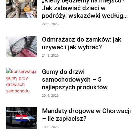
„Kiedy będziemy na miejscu?”
Jak zabawiać dzieci w
podróży: wskazówki według...
22. 9. 2025
Odmrażacz do zamków: jak
używać i jak wybrać?
21. 9. 2025
Gumy do drzwi
samochodowych – 5
najlepszych produktów
20. 9. 2025
Mandaty drogowe w Chorwacji
– ile zapłacisz?
10. 9. 2025