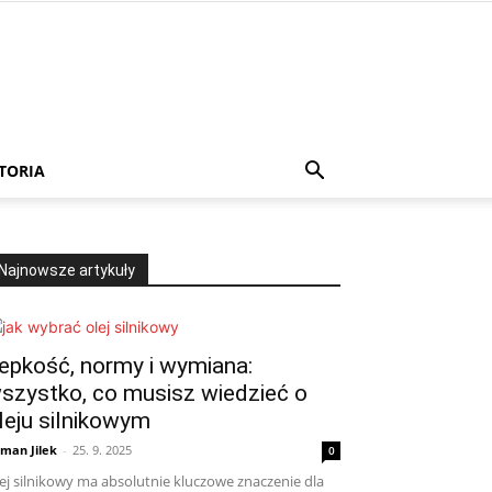
TORIA
Najnowsze artykuły
epkość, normy i wymiana:
szystko, co musisz wiedzieć o
leju silnikowym
man Jilek
-
25. 9. 2025
0
ej silnikowy ma absolutnie kluczowe znaczenie dla