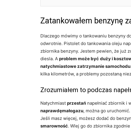
Zatankowałem benzynę za
Dlaczego mówimy o tankowaniu benzyny do
odwrotnie. Pistolet do tankowania oleju na
zbiornika benzyny. Jestem pewien, że już z
diesla. A
problem może być
duży i koszto
natychmiastowe zatrzymanie samochodu
kilka kilometrów, a problemy pozostaną ni
Zrozumiałem to podczas napeł
Natychmiast
przestań
napełniać zbiornik i w
naprawdęmałogazu
, można go uruchomić.
Jeśli masz więcej, możesz dodać do benzy
smarowność
. Wlej go do zbiornika zgodni