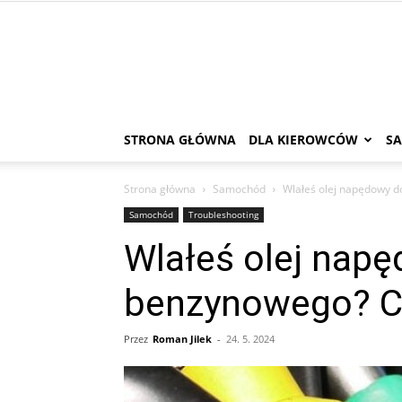
STRONA GŁÓWNA
DLA KIEROWCÓW
S
Strona główna
Samochód
Wlałeś olej napędowy 
Samochód
Troubleshooting
Wlałeś olej nap
benzynowego? C
Przez
Roman Jilek
-
24. 5. 2024