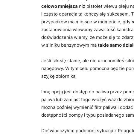
celowo mniejsza
niż pistolet wlewu oleju 
i często operacja ta kończy się sukcesem. T
przypadków ma miejsce w momencie, gdy
s
zastanowienia wlewamy zawartość kanistra 
doświadczenia wiemy, że może się to zda
w silniku benzynowym ma
takie samo działa
Jeśli tak się stanie, ale nie uruchomiłeś sil
napędowy. W tym celu pomocna będzie pom
szyjkę zbiornika.
Inną opcją jest dostęp do paliwa przez po
paliwa lub zamiast tego włożyć wąż do zbi
można później wymienić filtr paliwa i dodać
dostępności pompy i typu posiadanego sa
Doświadczyłem podobnej sytuacji z Peugote