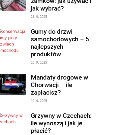
zamków: jak używać i
jak wybrać?
21. 9. 2025
Gumy do drzwi
samochodowych – 5
najlepszych
produktów
20. 9. 2025
Mandaty drogowe w
Chorwacji – ile
zapłacisz?
10. 9. 2025
Grzywny w Czechach:
ile wynoszą i jak je
płacić?