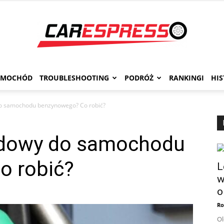
AMOCHÓD
TROUBLESHOOTING
PODRÓŻ
RANKINGI
HIS
Carespresso
do samochodu benzynowego? Co robić?
ędowy do samochodu
o robić?
L
w
o
Ro
Ol