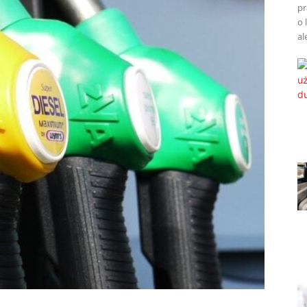
pr
o 
al