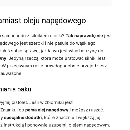
miast oleju napędowego
 samochodu z silnikiem diesla?
Tak naprawdę nie
jest
pędowego jest szeroki i nie pasuje do wąskiego
dałeś sobie sprawę, jak łatwo jest wlać benzynę do
wny
. Jedyną rzeczą, która może uratować silnik, jest
. W przeciwnym razie prawdopodobnie przejedziesz
ezauważone.
niania baku
yjmij pistolet. Jeśli w zbiorniku jest
 Zatankuj do
pełna olej napędowy
i możesz ruszać.
ny
specjalne dodatki
, które znacznie zwiększą jej
e z instrukcją i ponownie uzupełnij olejem napędowym.