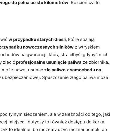
wego do pełna co sto kilometrów
. Rozcieńcza to
rtwić
w przypadku starych diesli
, które spalają
w przypadku nowoczesnych silników
z wtryskiem
hodów na gwarancji, którą straciłbyś, gdybyś miał
y zlecić
profesjonalne usunięcie paliwa
ze zbiornika.
h może nawet usunąć
złe paliwo z samochodu na
sy ubezpieczeniowej. Spuszczenie złego paliwa może
pod tylnym siedzeniem, ale w zależności od tego, jaki
ęcej miejsca i dotyczy to również dostępu do korka.
wężyk to idealnie, bo możemy użyć ręcznej pompki do