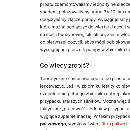
prostu zdemontowaliśmy jedno tylne siedze
spodem, poluzowaliśmy śrubę 3x 10 mm na 
odłączyliśmy złącze pompy, wyciągnęliśmy 
którą można podłączyć do wiertarki accu i w
na stacji benzynowej, tak jak on, zanim włoż
do pierwszej pozycji, abyś mógł odblokowa
wyciągnij bezpiecznik pompy w zbiorniku lub
Co wtedy zrobić?
Teoretycznie samochód będzie po prostu ci
lekceważyć. Jeśli w zbiorniku jest tylko n
uzupełnienie pełnego zbiornika dobrej jako
przypadku starszych silników. Można więc 
faktycznie „pracować”. Jednak w przypadku
wygląda zupełnie inaczej. W takim przypad
paliwowego
, wymiany świec,
filtra paliwa
i 