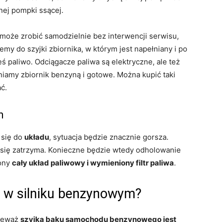
nej pompki ssącej.
 może zrobić samodzielnie bez interwencji serwisu,
emy do szyjki zbiornika, w którym jest napełniany i po
ś paliwo. Odciągacze paliwa są elektryczne, ale też
amy zbiornik benzyną i gotowe. Można kupić taki
ć.
m
e się do
układu
, sytuacja będzie znacznie gorsza.
 się zatrzyma. Konieczne będzie wtedy odholowanie
zony
cały układ paliwowy i wymieniony filtr paliwa
.
 w silniku benzynowym?
nieważ
szyjka baku samochodu benzynowego jest