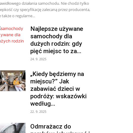
awidłowego działania samochodu. Nie chodzi tylko
lepkość czy specyfikację zalecaną przez producenta,
e także o regularne...
Najlepsze używane
samochody dla
dużych rodzin: gdy
pięć miejsc to za...
24. 9. 2025
„Kiedy będziemy na
miejscu?” Jak
zabawiać dzieci w
podróży: wskazówki
według...
22. 9. 2025
Odmrażacz do