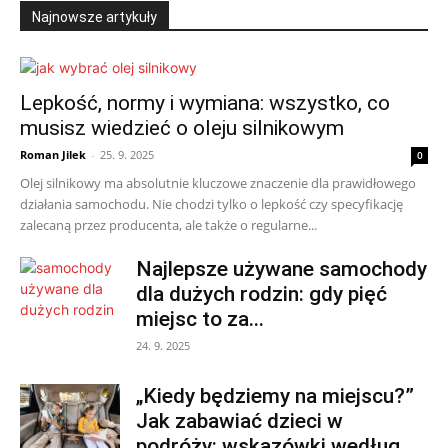
Najnowsze artykuły
Lepkość, normy i wymiana: wszystko, co
musisz wiedzieć o oleju silnikowym
Roman Jilek
-
25. 9. 2025
0
Olej silnikowy ma absolutnie kluczowe znaczenie dla prawidłowego
działania samochodu. Nie chodzi tylko o lepkość czy specyfikację
zalecaną przez producenta, ale także o regularne...
Najlepsze używane samochody
dla dużych rodzin: gdy pięć
miejsc to za...
24. 9. 2025
„Kiedy będziemy na miejscu?”
Jak zabawiać dzieci w
podróży: wskazówki według...