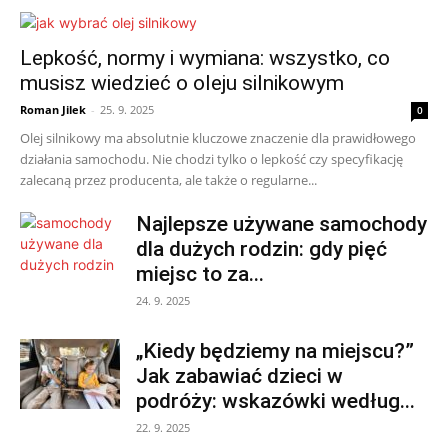
Lepkość, normy i wymiana: wszystko, co
musisz wiedzieć o oleju silnikowym
Roman Jilek
-
25. 9. 2025
0
Olej silnikowy ma absolutnie kluczowe znaczenie dla prawidłowego
działania samochodu. Nie chodzi tylko o lepkość czy specyfikację
zalecaną przez producenta, ale także o regularne...
Najlepsze używane samochody
dla dużych rodzin: gdy pięć
miejsc to za...
24. 9. 2025
„Kiedy będziemy na miejscu?”
Jak zabawiać dzieci w
podróży: wskazówki według...
22. 9. 2025