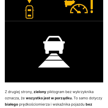
Z drugiej strony,
zielony
piktogram bez wykrzyknika
oznacza, że
wszystko jest w porządku.
To samo dotyczy
białego
prędkościomierza i wskaźnika pojazdu
bez