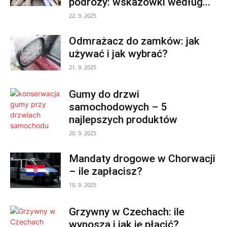
podróży: wskazówki według...
22. 9. 2025
Odmrażacz do zamków: jak
używać i jak wybrać?
21. 9. 2025
Gumy do drzwi
samochodowych – 5
najlepszych produktów
20. 9. 2025
Mandaty drogowe w Chorwacji
– ile zapłacisz?
10. 9. 2025
Grzywny w Czechach: ile
wynoszą i jak je płacić?