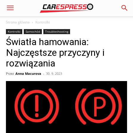
Strona główna
Kontrolki
Kontrolki
Samochód
Troubleshooting
Światła hamowania:
Najczęstsze przyczyny i
rozwiązania
Przez
Anna Macurova
-
30. 9. 2023