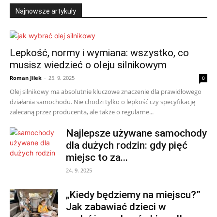
Najnowsze artykuły
Lepkość, normy i wymiana: wszystko, co
musisz wiedzieć o oleju silnikowym
Roman Jilek
-
25. 9. 2025
0
Olej silnikowy ma absolutnie kluczowe znaczenie dla prawidłowego
działania samochodu. Nie chodzi tylko o lepkość czy specyfikację
zalecaną przez producenta, ale także o regularne...
Najlepsze używane samochody
dla dużych rodzin: gdy pięć
miejsc to za...
24. 9. 2025
„Kiedy będziemy na miejscu?”
Jak zabawiać dzieci w