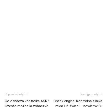
Poprzedni artykuł
Następny artykuł
Co oznacza kontrolka ASR?
Check engine: Kontrolna silnika
Często można ją zobaczyć
miga lub świeci – powiemy Ci,