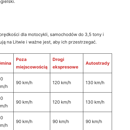
gielski.
 prędkości dla motocykli, samochodów do 3,5 tony i
 na Litwie i ważne jest, aby ich przestrzegać.
Poza
Drogi
Gmina
Autostrady
miejscowością
ekspresowe
50
90 km/h
120 km/h
130 km/h
km/h
50
90 km/h
120 km/h
130 km/h
km/h
50
90 km/h
90 km/h
90 km/h
km/h