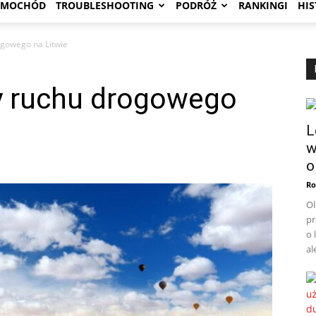
AMOCHÓD
TROUBLESHOOTING
PODRÓŻ
RANKINGI
HIS
ogowego na Litwie
sy ruchu drogowego
L
w
o
Ro
Ol
pr
o 
al