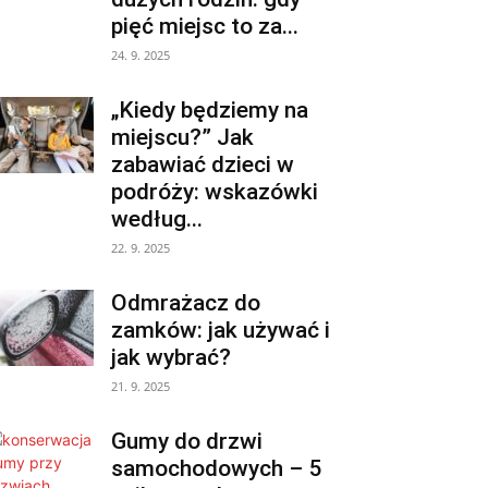
pięć miejsc to za...
24. 9. 2025
„Kiedy będziemy na
miejscu?” Jak
zabawiać dzieci w
podróży: wskazówki
według...
22. 9. 2025
Odmrażacz do
zamków: jak używać i
jak wybrać?
21. 9. 2025
Gumy do drzwi
samochodowych – 5