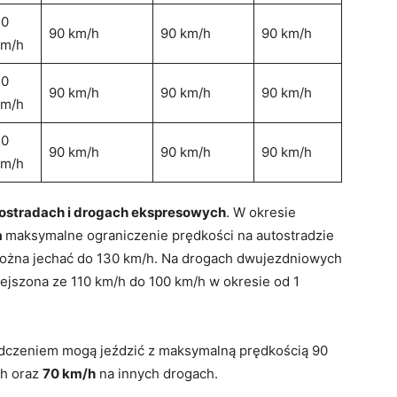
50
90 km/h
90 km/h
90 km/h
km/h
50
90 km/h
90 km/h
90 km/h
km/h
50
90 km/h
90 km/h
90 km/h
km/h
tostradach i drogach ekspresowych
. W okresie
a
maksymalne ograniczenie prędkości na autostradzie
można jechać do 130 km/h. Na drogach dwujezdniowych
ejszona ze 110 km/h do 100 km/h w okresie od 1
dczeniem mogą jeździć z maksymalną prędkością 90
ch oraz
70 km/h
na innych drogach.