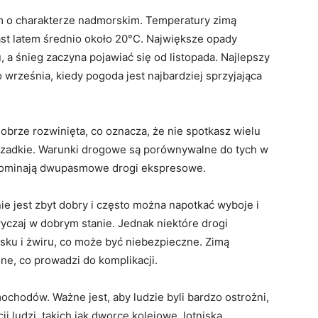
ym o charakterze nadmorskim. Temperatury zimą
st latem średnio około 20°C. Największe opady
a śnieg zaczyna pojawiać się od listopada. Najlepszy
o września, kiedy pogoda jest najbardziej sprzyjająca
 dobrze rozwinięta, co oznacza, że nie spotkasz wielu
rzadkie. Warunki drogowe są porównywalne do tych w
zypominają dwupasmowe drogi ekspresowe.
ie jest zbyt dobry i często można napotkać wyboje i
yczaj w dobrym stanie. Jednak niektóre drogi
ku i żwiru, co może być niebezpieczne. Zimą
ne, co prowadzi do komplikacji.
ochodów. Ważne jest, aby ludzie byli bardzo ostrożni,
 ludzi, takich jak dworce kolejowe, lotniska,