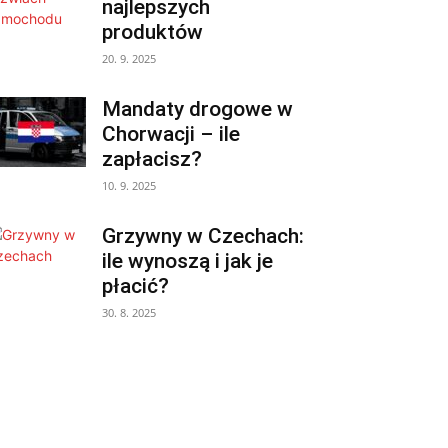
najlepszych
produktów
20. 9. 2025
Mandaty drogowe w
Chorwacji – ile
zapłacisz?
10. 9. 2025
Grzywny w Czechach:
ile wynoszą i jak je
płacić?
30. 8. 2025