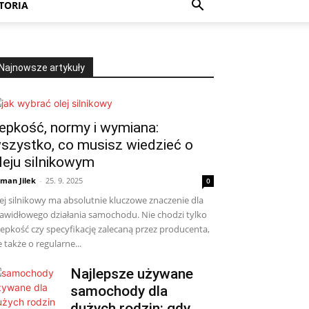
TORIA
Najnowsze artykuły
epkość, normy i wymiana:
szystko, co musisz wiedzieć o
leju silnikowym
man Jilek
-
25. 9. 2025
0
ej silnikowy ma absolutnie kluczowe znaczenie dla
awidłowego działania samochodu. Nie chodzi tylko
lepkość czy specyfikację zalecaną przez producenta,
e także o regularne...
Najlepsze używane
samochody dla
dużych rodzin: gdy