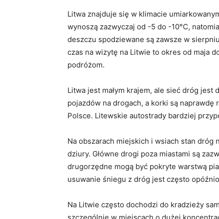
Litwa znajduje się w klimacie umiarkowan
wynoszą zazwyczaj od -5 do -10°C, natomia
deszczu spodziewane są zawsze w sierpniu, 
czas na wizytę na Litwie to okres od maja d
podróżom.
Litwa jest małym krajem, ale sieć dróg jest
pojazdów na drogach, a korki są naprawdę 
Polsce. Litewskie autostrady bardziej pr
Na obszarach miejskich i wsiach stan dróg n
dziury. Główne drogi poza miastami są zazw
drugorzędne mogą być pokryte warstwą pias
usuwanie śniegu z dróg jest często opóźnio
Na Litwie często dochodzi do kradzieży sam
szczególnie w miejscach o dużej koncentracji