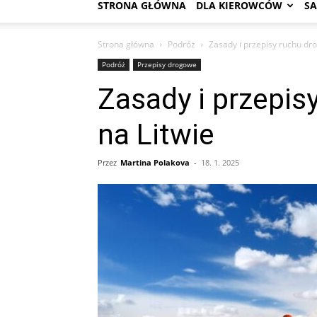
STRONA GŁÓWNA
DLA KIEROWCÓW
S
Strona główna
Podróż
Zasady i przepisy ruchu dr
Podróż
Przepisy drogowe
Zasady i przepi
na Litwie
Przez
Martina Polakova
-
18. 1. 2025