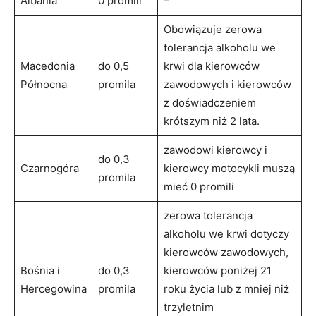
Albania
0 promili
–
Obowiązuje zerowa
tolerancja alkoholu we
Macedonia
do 0,5
krwi dla kierowców
Północna
promila
zawodowych i kierowców
z doświadczeniem
krótszym niż 2 lata.
zawodowi kierowcy i
do 0,3
Czarnogóra
kierowcy motocykli muszą
promila
mieć 0 promili
zerowa tolerancja
alkoholu we krwi dotyczy
kierowców zawodowych,
Bośnia i
do 0,3
kierowców poniżej 21
Hercegowina
promila
roku życia lub z mniej niż
trzyletnim