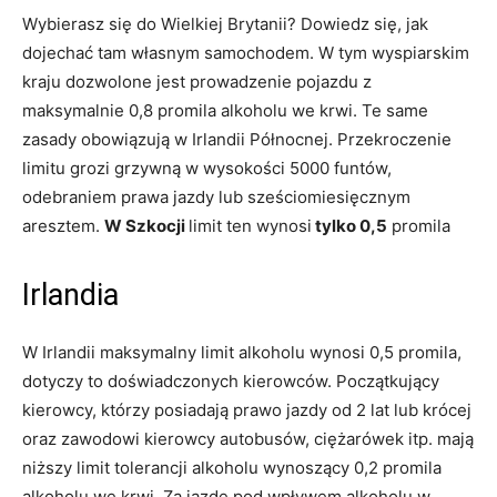
Wybierasz się do Wielkiej Brytanii? Dowiedz się, jak
dojechać tam własnym samochodem. W tym wyspiarskim
kraju dozwolone jest prowadzenie pojazdu z
maksymalnie 0,8 promila alkoholu we krwi. Te same
zasady obowiązują w Irlandii Północnej. Przekroczenie
limitu grozi grzywną w wysokości 5000 funtów,
odebraniem prawa jazdy lub sześciomiesięcznym
aresztem.
W Szkocji
limit ten wynosi
tylko 0,5
promila
Irlandia
W Irlandii maksymalny limit alkoholu wynosi 0,5 promila,
dotyczy to doświadczonych kierowców. Początkujący
kierowcy, którzy posiadają prawo jazdy od 2 lat lub krócej
oraz zawodowi kierowcy autobusów, ciężarówek itp. mają
niższy limit tolerancji alkoholu wynoszący 0,2 promila
alkoholu we krwi. Za jazdę pod wpływem alkoholu w