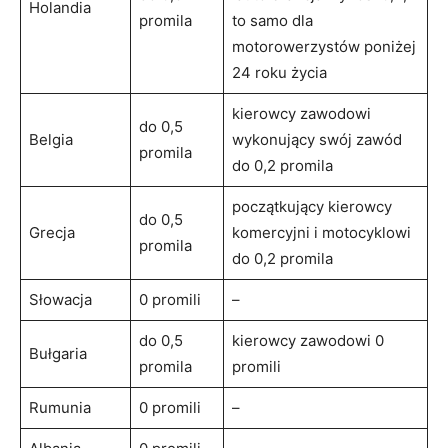
Holandia
promila
to samo dla
motorowerzystów poniżej
24 roku życia
kierowcy zawodowi
do 0,5
Belgia
wykonujący swój zawód
promila
do 0,2 promila
początkujący kierowcy
do 0,5
Grecja
komercyjni i motocyklowi
promila
do 0,2 promila
Słowacja
0 promili
–
do 0,5
kierowcy zawodowi 0
Bułgaria
promila
promili
Rumunia
0 promili
–