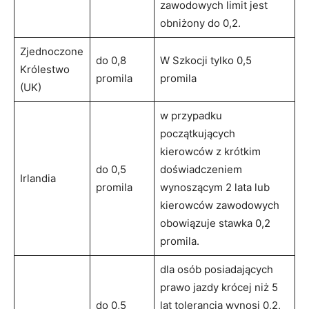
zawodowych limit jest
obniżony do 0,2.
Zjednoczone
do 0,8
W Szkocji tylko 0,5
Królestwo
promila
promila
(UK)
w przypadku
początkujących
kierowców z krótkim
do 0,5
doświadczeniem
Irlandia
promila
wynoszącym 2 lata lub
kierowców zawodowych
obowiązuje stawka 0,2
promila.
dla osób posiadających
prawo jazdy krócej niż 5
do 0,5
lat tolerancja wynosi 0,2,