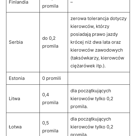
Finlandia
–
promila
zerowa tolerancja dotyczy
kierowców, którzy
posiadają prawo jazdy
do 0,2
Serbia
krócej niż dwa lata oraz
promila
kierowców zawodowych
(taksówkarzy, kierowców
ciężarówek itp.).
Estonia
0 promili
dla początkujących
0,4
Litwa
kierowców tylko 0,2
promila
promila.
dla początkujących
0,5
Łotwa
kierowców tylko 0,2
promila
promila.