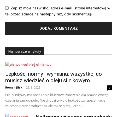
Zapisz moje nazwisko, adres e-mail i stronę internetową w
tej przeglądarce na następny raz, gdy skomentuję.
Najnowsze artykuły
Lepkość, normy i wymiana: wszystko, co
musisz wiedzieć o oleju silnikowym
Roman Jilek
-
25. 9. 2025
0
Olej silnikowy ma absolutnie kluczowe znaczenie dla prawidłowego
działania samochodu. Nie chodzi tylko o lepkość czy specyfikację
zalecaną przez producenta, ale także o regularne...